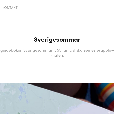
KONTAKT
Sverigesommar
ll guideboken Sverigesommar, 555 fantastiska semesteruppleve
knuten.